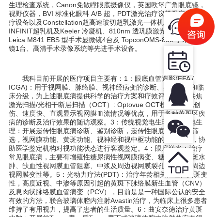
生理检查系统，
Canon
免散瞳眼底摄像仪，英国欧堡广角眼底镜，
视野仪器，
BVI
标准化眼科
A/B
超，
PDT
激光治疗议等眼底内科诊
疗设备以及
Constellation
超高速玻切超乳激光一体机
1
台、
3
台
INFINIT
超乳机及
Keeler
冷凝机、
810nm
透巩膜激光机各
1
台、
Leica M841 EBS
型手术显微镜
4
台及
TopconOMS-800
手术显微
镜
1
台、高清手术录像系统等先进手术设备。
我科目前开展的医疗项目主要有：
1
：眼底血管造影
(FFA /
ICGA)
：用于视网膜、脉络膜、视神经病变的诊断、鉴别诊断和临
床分级，为上述眼底病提供科学的治疗方案和疗效评价。
2
：共焦
激光扫描
/
光相干断层扫描（
OCT
）
: Optovue OCT
检查具有无创
伤、速度快、直观显示视网膜血流情况等优点，用于各种黄斑区疾
病的诊断及治疗效果的随访观察。
3
：传统视觉电生理和视觉电生
理：开展遗传性眼底病诊断、鉴别诊断，遗传性眼底病携带者筛
选，视网膜功能、黄斑功能、视神经和视中枢功能的客观评价，协
助医学鉴定机构对视功能状态进行客观鉴定。
4
：眼底激光：治疗
常见眼底病，主要有增殖性糖尿病性视网膜病变、糖尿病性黄斑水
肿、缺血性视网膜血管阻塞、中浆及周边视网膜裂孔和高危的周边
视网膜变性等。
5
：光动力疗法
(PDT)
：治疗年龄相关性湿性黄斑变
性，高度近视、中渗等原因引起的黄斑下脉络膜新生血管（
CNV
）
及息肉状脉络膜血管病变（
PCV
），目前是是一种国际公认的安全
有效的方法，联合玻璃体腔内注射
Avastin
治疗，为临床上很多患者
维持了有用视力，提高了患者的生活质量。
6
：曲安奈徳治疗黄斑