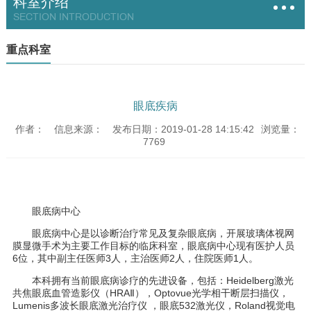
科室介绍
SECTION INTRODUCTION
重点科室
眼底疾病
作者：
信息来源：
发布日期：2019-01-28 14:15:42
浏览量：
7769
眼底病中心
眼底病中心是以诊断治疗常见及复杂眼底病，开展玻璃体视网
膜显微手术为主要工作目标的临床科室，眼底病中心现有医护人员
6
位，其中副主任医师
3
人，主治医师
2
人，住院医师
1
人。
本科拥有当前眼底病诊疗的先进设备，包括：
Heidelberg
激光
共焦眼底血管造影仪（
HRA
Ⅱ），
Optovue
光学相干断层扫描仪，
Lumenis
多波长眼底激光治疗仪 ，眼底
532
激光仪，
Roland
视觉电