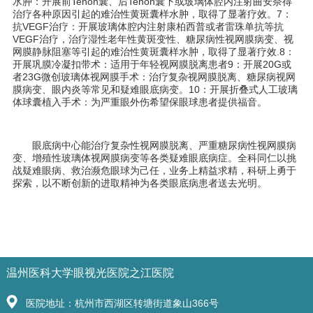
水肿：开展前
Tenon
囊、后
Tenon
囊下或玻璃体腔内注射曲安奈得
治疗各种原因引起的难治性黄斑囊样水肿，取得了显著疗效。
7
：
抗
VEGF
治疗：开展玻璃体腔内注射康柏西普或者雷珠单抗等抗
VEGF
治疗，治疗湿性老年性黄斑变性、糖尿病性视网膜病变、视
网膜静脉阻塞等引起的难治性黄斑囊样水肿，取得了显著疗效
.8
：
开展巩膜冷凝扣带术：适用于年轻视网膜脱离患者
9
：开展
20G
或
者
23G
微创玻璃体视网膜手术：治疗复杂视网膜脱离、糖尿病视网
膜病变、眼内炎等常见和疑难眼底病变。
10
：开展折叠式人工玻璃
体球囊植入手术：为严重眼外伤希望保眼球患者提供福音。
眼底病中心能治疗复杂性视网膜脱离、严重糖尿病性视网膜病
变、增殖性玻璃体视网膜病变等各类疑难眼底病症。全科同仁以挑
战疑难眼病、救治濒危眼球为己任，业务上精益求精，科研上勇于
探索，以不断创新的进取精神为各类眼底病患者送去光明。
温州医科大学眼视光医院之江医院
医院地址：杭州市西湖区转塘街道象山366号