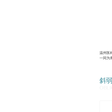
温州医
一同为
斜
OBL