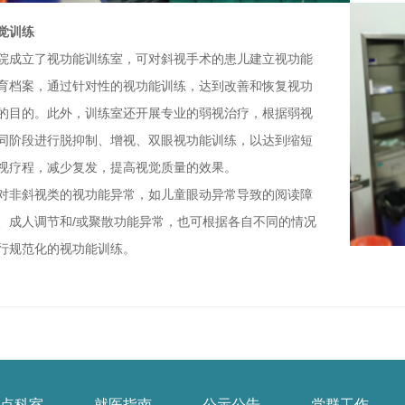
觉训练
院成立了视功能训练室，可对斜视手术的患儿建立视
功能
育档案，通过针对性的视功能训练，达到改善和
恢复视功
的目的。此外，训练室还开展专业的弱视治
疗，根据弱视
同阶段进行脱抑制、增视、双眼视功能
训练，以达到缩短
视疗程，减少复发，提高视觉质量
的效果。
对非斜视类的视功能异常，如儿童眼动异常导致的阅
读障
、成人调节和/或聚散功能异常，也可根据各自
不同的情况
行规范化的视功能训练。
点科室
就医指南
公示公告
党群工作