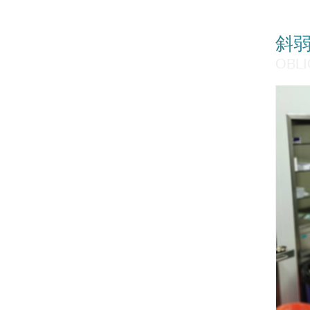
录
斜
OBLI