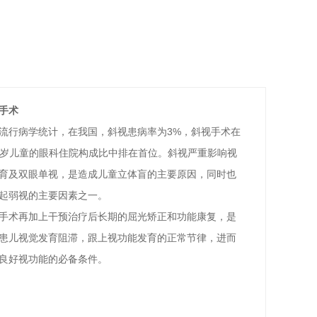
手术
流行病学统计，在我国，斜视患病率为3%，斜视手术
在
14岁儿童的眼科住院构成比中排在首位。斜视严重影
响视
育及双眼单视，是造成儿童立体盲的主要原因，
同时也
起弱视的主要因素之一。
手术再加上干预治疗后长期的屈光矫正和功能康复，
是
患儿视觉发育阻滞，跟上视功能发育的正常节律，
进而
良好视功能的必备条件。