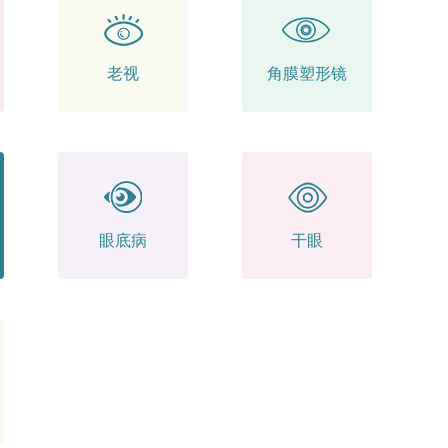
老视
角膜塑形镜
眼底病
干眼