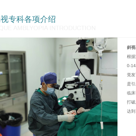
杂志发表论著多篇。
弱视专科各项介绍
QUE AMBLYOPIA INTRODUCTION
斜视
根据
0-
觉发
是引
临床
打破
达到