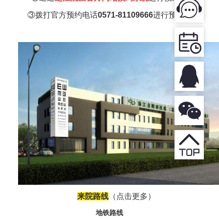
③
拨打官方预约电话
0571-81109666
进行
预约。
来院路线
（点击更多
）
地铁路线