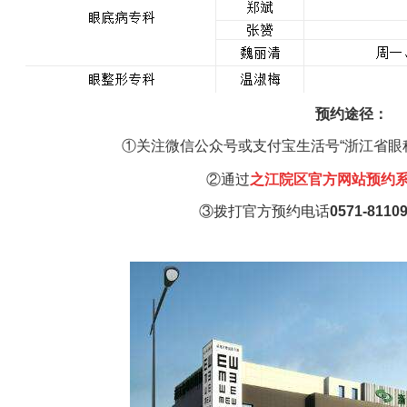
预约途径：
①关注微信公众号或支付宝生活号“浙江省眼
②通过
之江
院区官方网站预约
③
拨打官方预约电话
0571-8110