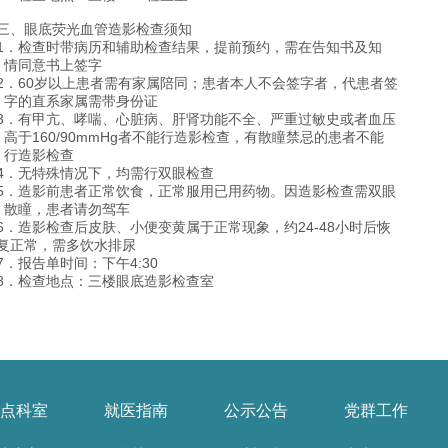
三、眼底荧光血管造影检查须知
1．检查时带病历和辅助检查结果，提前预约，需在告知书及知
情同意书上签字
2．60岁以上患者需有家属陪同；患者本人不会签字者，代患者签
字的直系家属需带身份证
3．有甲亢、哮喘、心脏病、肝肾功能不全、严重过敏史或者血压
高于160/90mmHg者不能行造影检查，有散瞳禁忌的患者不能
行造影检查
4．无特殊情况下，均需行双眼检查
5．造影前患者正常饮食，正常服用已用药物。因造影检查需双眼
散瞳，患者请勿驾车
6．造影检查后皮肤、小便变黄属于正常现象，约24-48小时后恢
复正常，需多饮水排尿
7．报告单时间：下午4:30
8．检查地点：三楼眼底造影检查室
点科室
就医指南
公示公告
党群工作