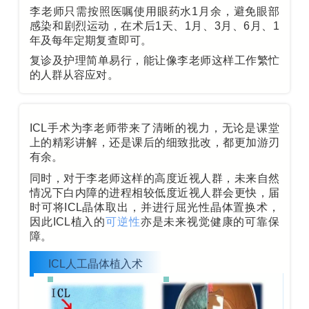
李老师只需按照医嘱使用眼药水1月余，避免眼部
感染和剧烈运动，在术后1天、1月、3月、6月、1
年及每年定期复查即可。
复诊及护理简单易行，能让像李老师这样工作繁忙
的人群从容应对。
ICL手术为李老师带来了清晰的视力，无论是课堂
上的精彩讲解，还是课后的细致批改，都更加游刃
有余。
同时，
对于李老师这样的高度近视人群，未来自然
情况下白内障的进程相较低度近视人群会更快，届
时可将
ICL晶体
取出，并进行屈光性晶体置换术，
因此ICL植入的
可逆性
亦是未来视觉健康的可靠保
障。
ICL人工晶体植入术