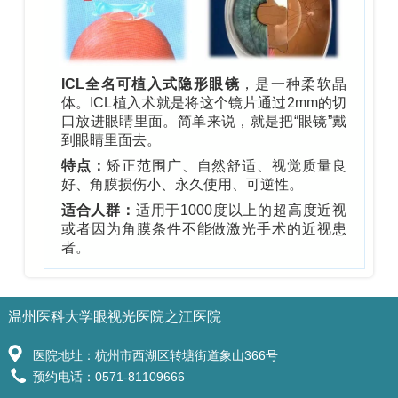
ICL全名可植入式隐形眼镜
，是一种柔软晶
体。ICL植入术就是将这个镜片通过2mm的切
口放进眼睛里面。简单来说，就是把“眼镜”戴
到眼睛里面去。
特点：
矫正范围广、自然舒适、视觉质量良
好、角膜损伤小、永久使用、可逆性。
适合人群：
适用于1000度以上的超高度近视
或者因为角膜条件不能做激光手术的近视患
者。
温州医科大学眼视光医院之江医院
医院地址：杭州市西湖区转塘街道象山366号
预约电话：0571-81109666