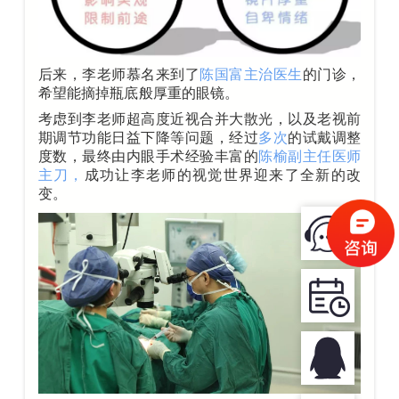
后来，李老师慕名来到了
陈国富
主治医生
的门诊，
希望能摘掉瓶底般厚重的眼镜。
考虑到李老师超高度近视合并大散光，以及老视前
期调节功能日益下降等问题，经过
多次
的试戴调整
度数，最终由内眼手术经验丰富的
陈榆副主任医师
主刀，
成功让李老师的视觉世界迎来了全新的改
变。