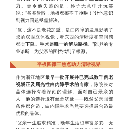
力
。更令他失落的是，孙子无意中开玩笑
说：“爷爷偷懒，地板都擦不干净啦！”让他意识
到视力问题亟需解决。
“爸，这不是老花加重，是白内障的发展影响了
您的双眼立体视觉，看东西的清晰度和空间感
都会下降。
手术是唯一的解决路径
。”陈鼎的专
业诊断，为父亲的困扰找到了根源。
平板四襻三焦点助力清晰视界
作为浙江地区
最早一批开展并已完成数千例老
视矫正及屈光性白内障手术的专家
，陈院长对
晶体选择有着深刻的理解。面对自己最亲的
人，他的选择没有丝毫犹豫——既然父亲眼部
条件都合适，白内障手术当然要选择最合适最
优质的晶体。
“父亲一生追求精准，晚年生活也丰富多彩，无