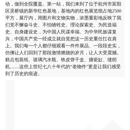
动，做到全院覆盖。第一站，我们来到了位于杭州市富阳
区灵桥镇的新华红色基地，基地内的红色展览馆占地
2500
平方，展厅内，用图片和文物实物，浓墨重彩地反映了我
们党不懈奋斗史、不怕牺牲史、理论探索史、为民造福
史、自身建设史，为中国人民谋幸福、为中华民族谋复
兴，中国共产党一经成立就自觉把这一历史重任扛在肩
上。我们每一个人都仔细观看一件件展品、一段段史实，
仿佛让人们回到了那段激情燃烧的岁月，让人大受震撼。
糕点包装纸、玻璃汽水瓶、铁皮饼干盒、搪瓷缸、缝纫
机……这些上世纪七八十年代的“老物件”更是让我们感受
到了历史的痕迹。