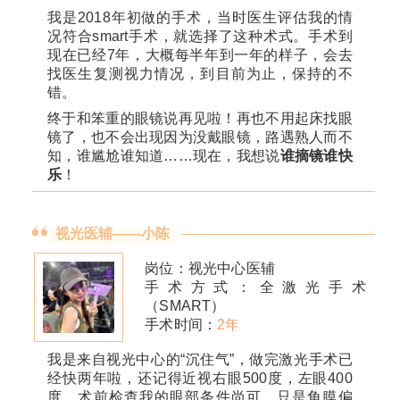
我是2018年初做的手术，当时医生评估我的情
况符合smart手术，就选择了这种术式。手术到
现在已经7年，大概每半年到一年的样子，会去
找医生复测视力情况，到目前为止，保持的不
错。
终于和笨重的眼镜说再见啦！再也不用起床找眼
镜了，也不会出现因为没戴眼镜，路遇熟人而不
知，谁尴尬谁知道……现在，我想说
谁摘镜谁快
乐
！
视光医辅——小陈
岗位：视光中心医辅
手术方式：全激光手术
（SMART）
手术时间：
2年
我是来自视光中心的“沉住气”，做完激光手术已
经快两年啦，还记得近视右眼500度，左眼400
度，术前检查我的眼部条件尚可，只是角膜偏