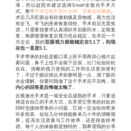
薄，所以赵院长建议选择Smart全激光手术方
式。整个
手术过程不到十分钟，没有任何痛感
。
术后几天眨眼会有轻微刺痛及异物感，视力也没
有全飞、半飞的患者恢复得快。手术前后无需焦
虑，只需要按要求认真滴好术后眼药水，定期复
查，角膜慢慢恢复后视力也会稳定，在术后一个
月左右，我的
双眼视力就能稳定在5.1了，到现
在也一直是5.1
。
手术带来的好处是戴口罩上班不用再担心镜片起
雾问题，鼻子上也不会留下压痕，出门化妆轻松
自在。清晰的视力使我的工作和生活更加便利
了，不过
干眼症状
比术前要明显一点，滴了眼药
水会缓解。你要问我做了这个手术后不后悔，我
内心的回答是后悔做太晚了
。
近视激光手术是一项安全且成熟的手术，只要选
择适合自己的手术方式，在享受它带来的好处的
同时也接纳带来的小问题，它就一定会给你带来
许多惊喜。短短几分钟就能换来几十年的清晰视
界，提高生活质量与工作效率，还是很值得考
虑。每个人的体验都是独特的，我希望我的分享